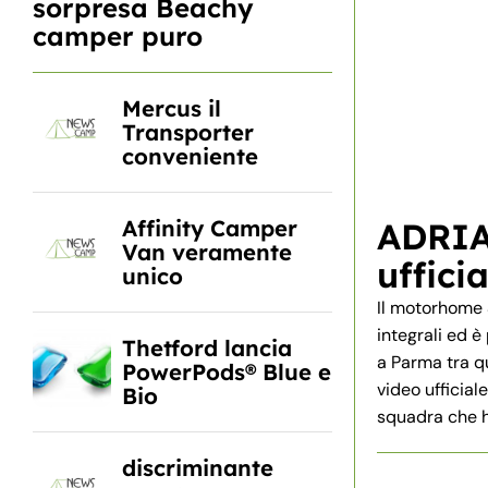
sorpresa Beachy
camper puro
Mercus il
Transporter
conveniente
Affinity Camper
ADRIA
Van veramente
ufficia
unico
Il motorhome S
integrali ed è
Thetford lancia
a Parma tra qu
PowerPods® Blue e
video ufficial
Bio
squadra che h
discriminante