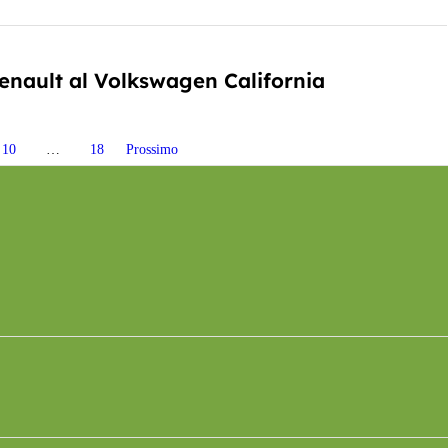
enault al Volkswagen California
10
…
18
Prossimo