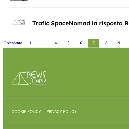
Trafic SpaceNomad la risposta R
Posts pagination
Precedente
1
…
4
5
6
7
8
9
COOKIE POLICY
PRIVACY POLICY