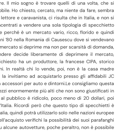
re. Il mio sogno è trovare quelli di una volta, che si
bile. Ho chiesto, cercato, ma niente da fare, sembra
ettore e caravanista, ci risulta che in Italia, e non si
ncentrati a vendere una sola tipologia di specchietto
e perché è un mercato vario, ricco, florido e quindi
ni ’80 nella Romania di Causescu dove si vendevano
il mercato si deprime ma non per scarsità di domanda,
ndere decide liberamente di deprimere il mercato,
ichiesto ha un produttore, la francese CIPA, storico
i. In realtà chi lo vende, poi, non è la casa madre
 la invitiamo ad acquistarlo presso gli affidabili JC
in accessori per auto e dintorni.Le consigliamo questa
zzi enormemente più alti che non sono giustificati in
 al pubblico è ridicolo, poco meno di 20 dollari, poi
Italia. Ricordi però che questo tipo di specchietti è
lia, quindi potrà utilizzarlo solo nelle nazioni europee
ll’acquisto verifichi la possibilità dei suoi parafanghi
 alcune autovetture, poche peraltro, non è possibile