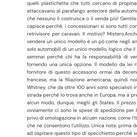
quelli plastichetta che tutti cercano di propina
attaccavano al parafango anteriore della automo
che nessuno li costruisca o li venda più! Gentile l
capisce perché, i concessionari si sono tutti co
retrivisore per caravan. Il motivo? Mistero.Anch
vendere un unico modello è un pò come negli an
solo automobili di un unico modello, logico che 
semmai perché chi ha la responsabilità di ve
fornendo una unica opzione. Il modello da lei r
fornitore di questo accessorio ormai da decenn
francese, ma la filiazione americana, quindi noi
Whitney, che da oltre 100 anni sono specialisti 
strada perché lo trova anche in Europa, ma a pre
alcun modo, dunque, meglii gli States. Il prezzo
ovviamente ci sono le spese di spedizione per l’
privo di omologazione in alcuen nazione, come l’Ita
che ne consentono l’utilizzo. Unica nota: prima de
ad ospitare questo tipo di specchietto perché su