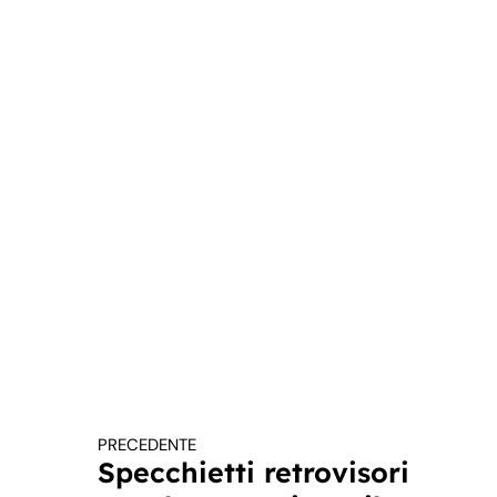
PRECEDENTE
Continua a leggere
Specchietti retrovisori