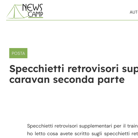
Skip to content
AU
POSTA
Specchietti retrovisori su
caravan seconda parte
Specchietti retrovisori supplementari per il tra
ho letto cosa avete scritto sugli specchietti re