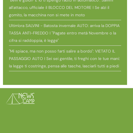
"Bevi e guidi? E io ti spengo l'auto in automatico": Salvini
all'attacco, ufficiale il BLOCCO DEL MOTORE I Se alzi il
gomito, la macchina non si mete in moto
Ultim'ora SALVINI - Batosta invernale AUTO: arriva la DOPPIA
TASSA ANTI-FREDDO I "Pagate entro metà Novembre o la
cifra si raddoppia, è legge"
"Mi spiace, ma non posso farti salire a bordo": VIETATO IL
PASSAGGIO AUTO I Sei sei gentile, ti freghi con le tue mani:
la legge ti costringe, pensa alle tasche, lasciarli tutti a piedi