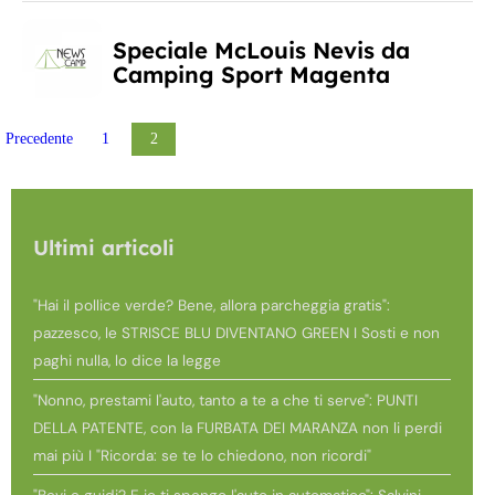
Speciale McLouis Nevis da
Camping Sport Magenta
Posts pagination
Precedente
1
2
Ultimi articoli
"Hai il pollice verde? Bene, allora parcheggia gratis":
pazzesco, le STRISCE BLU DIVENTANO GREEN I Sosti e non
paghi nulla, lo dice la legge
"Nonno, prestami l'auto, tanto a te a che ti serve": PUNTI
DELLA PATENTE, con la FURBATA DEI MARANZA non li perdi
mai più I "Ricorda: se te lo chiedono, non ricordi"