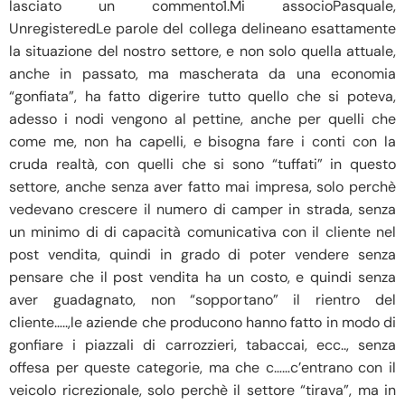
lasciato un commento1.Mi associoPasquale,
UnregisteredLe parole del collega delineano esattamente
la situazione del nostro settore, e non solo quella attuale,
anche in passato, ma mascherata da una economia
“gonfiata”, ha fatto digerire tutto quello che si poteva,
adesso i nodi vengono al pettine, anche per quelli che
come me, non ha capelli, e bisogna fare i conti con la
cruda realtà, con quelli che si sono “tuffati” in questo
settore, anche senza aver fatto mai impresa, solo perchè
vedevano crescere il numero di camper in strada, senza
un minimo di di capacità comunicativa con il cliente nel
post vendita, quindi in grado di poter vendere senza
pensare che il post vendita ha un costo, e quindi senza
aver guadagnato, non “sopportano” il rientro del
cliente…..,le aziende che producono hanno fatto in modo di
gonfiare i piazzali di carrozzieri, tabaccai, ecc.., senza
offesa per queste categorie, ma che c……c’entrano con il
veicolo ricrezionale, solo perchè il settore “tirava”, ma in