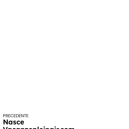
PRECEDENTE
Continua a leggere
Nasce