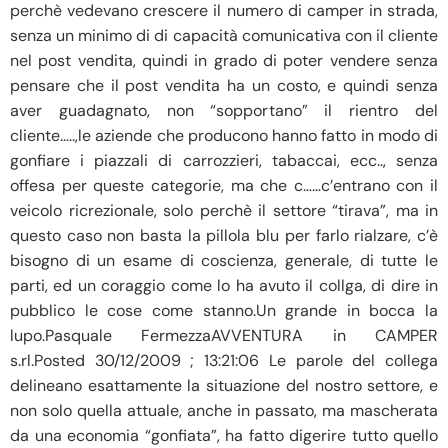
perchè vedevano crescere il numero di camper in strada,
senza un minimo di di capacità comunicativa con il cliente
nel post vendita, quindi in grado di poter vendere senza
pensare che il post vendita ha un costo, e quindi senza
aver guadagnato, non “sopportano” il rientro del
cliente…..,le aziende che producono hanno fatto in modo di
gonfiare i piazzali di carrozzieri, tabaccai, ecc.., senza
offesa per queste categorie, ma che c……c’entrano con il
veicolo ricrezionale, solo perchè il settore “tirava”, ma in
questo caso non basta la pillola blu per farlo rialzare, c’è
bisogno di un esame di coscienza, generale, di tutte le
parti, ed un coraggio come lo ha avuto il collga, di dire in
pubblico le cose come stanno.Un grande in bocca la
lupo.Pasquale FermezzaAVVENTURA in CAMPER
s.rl.Posted 30/12/2009 ; 13:21:06 Le parole del collega
delineano esattamente la situazione del nostro settore, e
non solo quella attuale, anche in passato, ma mascherata
da una economia “gonfiata”, ha fatto digerire tutto quello