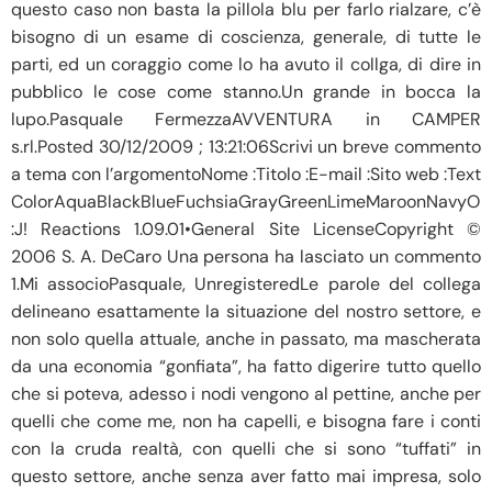
questo caso non basta la pillola blu per farlo rialzare, c’è
bisogno di un esame di coscienza, generale, di tutte le
parti, ed un coraggio come lo ha avuto il collga, di dire in
pubblico le cose come stanno.Un grande in bocca la
lupo.Pasquale FermezzaAVVENTURA in CAMPER
s.rl.Posted 30/12/2009 ; 13:21:06Scrivi un breve commento
a tema con l’argomentoNome :Titolo :E-mail :Sito web :Text
ColorAquaBlackBlueFuchsiaGrayGreenLimeMaroonNavyOliv
:J! Reactions 1.09.01•General Site LicenseCopyright ©
2006 S. A. DeCaro Una persona ha lasciato un commento
1.Mi associoPasquale, UnregisteredLe parole del collega
delineano esattamente la situazione del nostro settore, e
non solo quella attuale, anche in passato, ma mascherata
da una economia “gonfiata”, ha fatto digerire tutto quello
che si poteva, adesso i nodi vengono al pettine, anche per
quelli che come me, non ha capelli, e bisogna fare i conti
con la cruda realtà, con quelli che si sono “tuffati” in
questo settore, anche senza aver fatto mai impresa, solo