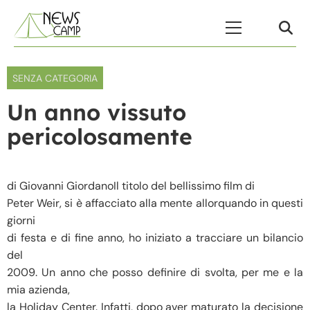
Skip to content
Menu Principale
SENZA CATEGORIA
Un anno vissuto
pericolosamente
di Giovanni GiordanoIl titolo del bellissimo film di
Peter Weir, si è affacciato alla mente allorquando in questi
giorni
di festa e di fine anno, ho iniziato a tracciare un bilancio
del
2009. Un anno che posso definire di svolta, per me e la
mia azienda,
la Holiday Center. Infatti, dopo aver maturato la decisione