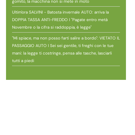
gomito, la macchina non si mete in moto
Ultim'ora SALVINI - Batosta invernale AUTO: arriva la
DOPPIA TASSA ANTI-FREDDO I "Pagate entro metà
Novembre o la cifra si raddoppia, è legge"
"Mi spiace, ma non posso farti salire a bordo": VIETATO IL
PASSAGGIO AUTO I Sei sei gentile, ti freghi con le tue
mani: la legge ti costringe, pensa alle tasche, lasciarli
tutti a piedi