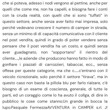
che si poteva, adesso i nodi vengono al pettine, anche per
quelli che come me, non ha capelli, e bisogna fare i conti
con la cruda realtà, con quelli che si sono “tuffati” in
questo settore, anche senza aver fatto mai impresa, solo
perchè vedevano crescere il numero di camper in strada,
senza un minimo di di capacità comunicativa con il cliente
nel post vendita, quindi in grado di poter vendere senza
pensare che il post vendita ha un costo, e quindi senza
aver guadagnato, non “sopportano” il rientro del
cliente…..,le aziende che producono hanno fatto in modo di
gonfiare i piazzali di carrozzieri, tabaccai, ecc.., senza
offesa per queste categorie, ma che c……c’entrano con il
veicolo ricrezionale, solo perchè il settore “tirava”, ma in
questo caso non basta la pillola blu per farlo rialzare, c’è
bisogno di un esame di coscienza, generale, di tutte le
parti, ed un coraggio come lo ha avuto il collga, di dire in
pubblico le cose come stanno.Un grande in bocca la
lupo.Pasquale FermezzaAVVENTURA in CAMPER s.rl. J!