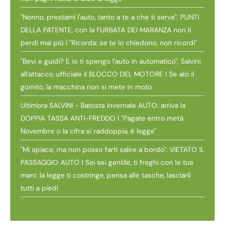
"Nonno, prestami l'auto, tanto a te a che ti serve": PUNTI
DELLA PATENTE, con la FURBATA DEI MARANZA non li
perdi mai più I "Ricorda: se te lo chiedono, non ricordi"
"Bevi e guidi? E io ti spengo l'auto in automatico": Salvini
all'attacco, ufficiale il BLOCCO DEL MOTORE I Se alzi il
gomito, la macchina non si mete in moto
Ultim'ora SALVINI - Batosta invernale AUTO: arriva la
DOPPIA TASSA ANTI-FREDDO I "Pagate entro metà
Novembre o la cifra si raddoppia, è legge"
"Mi spiace, ma non posso farti salire a bordo": VIETATO IL
PASSAGGIO AUTO I Sei sei gentile, ti freghi con le tue
mani: la legge ti costringe, pensa alle tasche, lasciarli
tutti a piedi