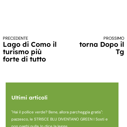
PRECEDENTE
PROSSIMO
Continua a leggere
Lago di Como il
torna Dopo il
turismo più
Tg
forte di tutto
Ultimi articoli
"Hai il pollice verde? Bene, allora parcheggia gratis":
pazzesco, le STRISCE BLU DIVENTANO GREEN I Sosti e
non paghi nulla, lo dice la legge