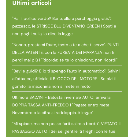
Ultimi articoli
"Hai il pollice verde? Bene, allora parcheggia gratis":
pazzesco, le STRISCE BLU DIVENTANO GREEN I Sosti e
non paghi nulla, lo dice la legge
"Nonno, prestami l'auto, tanto a te a che ti serve": PUNTI
DELLA PATENTE, con la FURBATA DEI MARANZA non li
perdi mai più I "Ricorda: se te lo chiedono, non ricordi"
"Bevi e guidi? E io ti spengo l'auto in automatico": Salvini
all'attacco, ufficiale il BLOCCO DEL MOTORE I Se alzi il
gomito, la macchina non si mete in moto
Ultim'ora SALVINI - Batosta invernale AUTO: arriva la
DOPPIA TASSA ANTI-FREDDO I "Pagate entro metà
Novembre o la cifra si raddoppia, è legge"
"Mi spiace, ma non posso farti salire a bordo": VIETATO IL
PASSAGGIO AUTO I Sei sei gentile, ti freghi con le tue