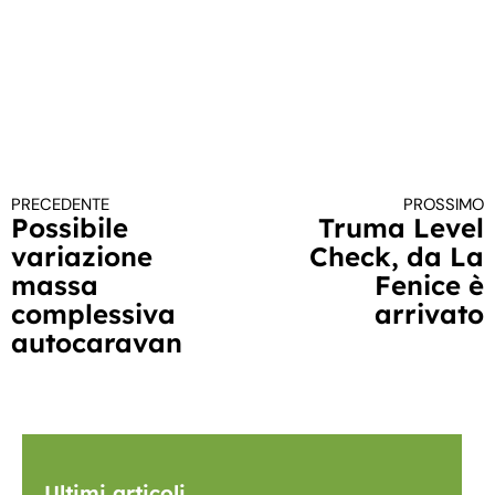
PRECEDENTE
PROSSIMO
Continua a leggere
Possibile
Truma Level
variazione
Check, da La
massa
Fenice è
complessiva
arrivato
autocaravan
Ultimi articoli