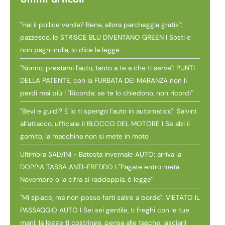
"Hai il pollice verde? Bene, allora parcheggia gratis":
pazzesco, le STRISCE BLU DIVENTANO GREEN I Sosti e
non paghi nulla, lo dice la legge
"Nonno, prestami l'auto, tanto a te a che ti serve": PUNTI
DELLA PATENTE, con la FURBATA DEI MARANZA non li
perdi mai più I "Ricorda: se te lo chiedono, non ricordi"
"Bevi e guidi? E io ti spengo l'auto in automatico": Salvini
all'attacco, ufficiale il BLOCCO DEL MOTORE I Se alzi il
gomito, la macchina non si mete in moto
Ultim'ora SALVINI - Batosta invernale AUTO: arriva la
DOPPIA TASSA ANTI-FREDDO I "Pagate entro metà
Novembre o la cifra si raddoppia, è legge"
"Mi spiace, ma non posso farti salire a bordo": VIETATO IL
PASSAGGIO AUTO I Sei sei gentile, ti freghi con le tue
mani: la legge ti costringe, pensa alle tasche, lasciarli