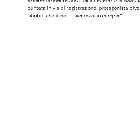
esserePresidentediACTItalia Federazione Naziona
puntata in via di registrazione, protagonista div
“Aiutati che il ciel… …sicurezza in camper”.