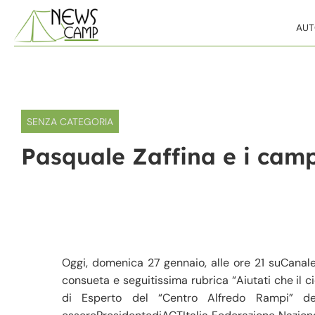
Skip to content
AU
SENZA CATEGORIA
Pasquale Zaffina e i campe
Oggi, domenica 27 gennaio, alle ore 21 suCanale 5
consueta e seguitissima rubrica “Aiutati che il c
di Esperto del “Centro Alfredo Rampi” del