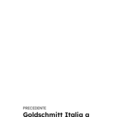
PRECEDENTE
Continua a leggere
Goldschmitt Italia a