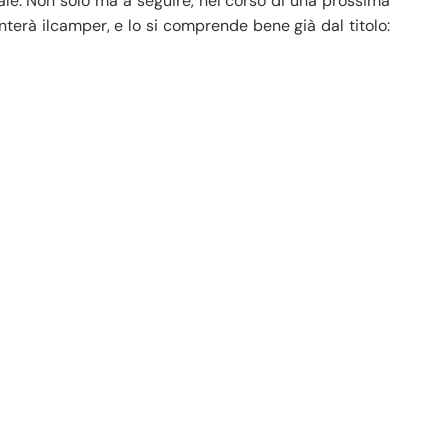
le. Non solo ma a seguire, nel corso di una prossima
enterà ilcamper, e lo si comprende bene già dal titolo: