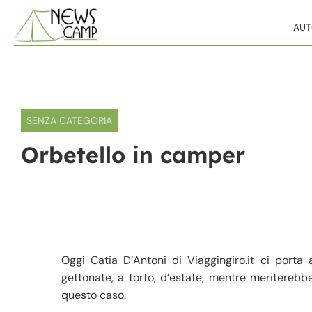
Skip to content
AU
SENZA CATEGORIA
Orbetello in camper
Oggi Catia D’Antoni di Viaggingiro.it ci porta 
gettonate, a torto, d’estate, mentre meriterebb
questo caso.