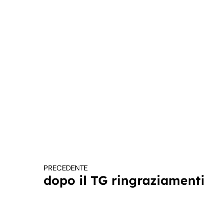
PRECEDENTE
Continua a leggere
dopo il TG ringraziamenti