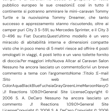
pubblico europeo le sue creazioni.E così in tutto il
continente si potranno ammirare le mini-caravan Tommy
Turtle e la nuovissima Tommy Dreamer, che tanto
successo e apprezzamento stanno riscuotendo, oltre ai
camper puri City 3 S-591, su Mercedes Sprinter, e il City 3
D-496 su Fiat Ducato.Quest’ultimo modello è un vero
miracolo di abitabilità interna e dimensioni compatte
visto che in poco meno di 5 metri riesce ad offrire 4 posti
omologati in viaggi, 4 posti letto e un vano toilette fornito
di doccia.Per maggiori info:Nuova Allcar al Caravan Salon
Nessuno ha ancora lasciato un commentoScrivi un breve
commento a tema con l’argomentoNome :Titolo :E-mail
:Sito web :Text
ColorAquaBlackBlueFuchsiaGrayGreenLimeMaroonNavyOliv
:J! Reactions 1.09.01•General Site LicenseCopyright ©
2006 S. A. DeCaro Nessuno ha ancora lasciato un
commento J! Reactions 1.09.01•General Site
LicenseCopyright © 2006 S. A. DeCaro Copyright © 2006