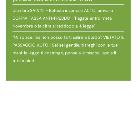
Ultim'ora SALVINI - Batosta invernale AUTO: arriva la
DOPPIA TASSA ANTI-FREDDO I "Pagate entro metà
Novembre o la cifra si raddoppia, è legge"
"Mi spiace, ma non posso farti salire a bordo": VIETATO IL
PASSAGGIO AUTO I Sei sei gentile, ti freghi con le tue
mani: la legge ti costringe, pensa alle tasche, lasciarli
tutti a piedi