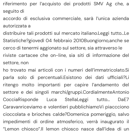
riferimento per l’acquisto dei prodotti SMV Ag che, a
seguito di
accordo di esclusiva commerciale, sarà l’unica azienda
autorizzata a
distribuire tali prodotti sul mercato italiano.Leggi tutto…Le
Statistiche?giovedì 04 febbraio 2010Buongiorno,anche se
cerco di tenermi aggionato sul settore, sia attraverso le
riviste cartacee che on-line, sia siti di informazione del
settore, non
ho trovato mai articoli con i numeri dell’immatricolato.Si
parla solo di percentuali.Esistono dei dati ufficiali?Li
ritengo molto importanti per capire l’andamento del
settore e dei singoli marchi/gruppi.CordialmenteAntonio
CocciaRisponde Luca StellaLeggi tutto… DaE7
Caravanriceviamo e volentieri pubblichiamoVi piaccciono
cioccolata e brioches calde?Domenica pomeriggio, salvo
impedimenti di ordine atmosferico, verrà inaugurato il
“Lemon chiosco”.Il lemon chiosco nasce dall’idea di un