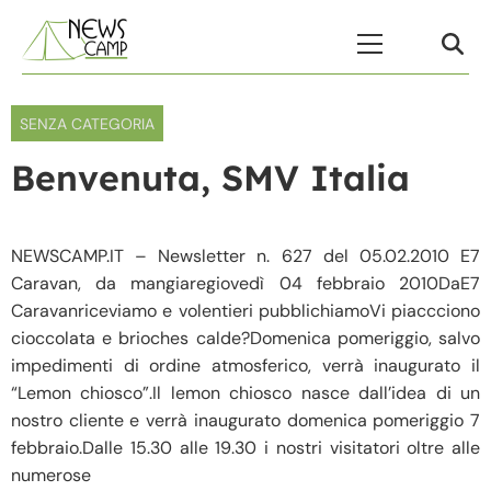
Skip to content
Menu Principale
SENZA CATEGORIA
Benvenuta, SMV Italia
NEWSCAMP.IT – Newsletter n. 627 del 05.02.2010 E7
Caravan, da mangiaregiovedì 04 febbraio 2010DaE7
Caravanriceviamo e volentieri pubblichiamoVi piaccciono
cioccolata e brioches calde?Domenica pomeriggio, salvo
impedimenti di ordine atmosferico, verrà inaugurato il
“Lemon chiosco”.Il lemon chiosco nasce dall’idea di un
nostro cliente e verrà inaugurato domenica pomeriggio 7
febbraio.Dalle 15.30 alle 19.30 i nostri visitatori oltre alle
numerose