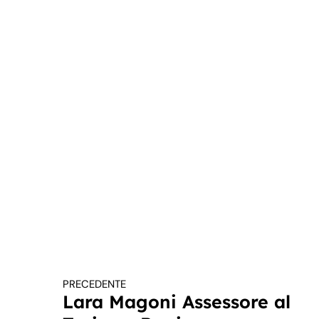
PRECEDENTE
Continua a leggere
Lara Magoni Assessore al