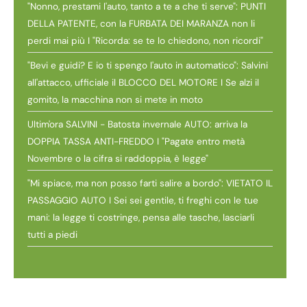
"Nonno, prestami l'auto, tanto a te a che ti serve": PUNTI
DELLA PATENTE, con la FURBATA DEI MARANZA non li
perdi mai più I "Ricorda: se te lo chiedono, non ricordi"
"Bevi e guidi? E io ti spengo l'auto in automatico": Salvini
all'attacco, ufficiale il BLOCCO DEL MOTORE I Se alzi il
gomito, la macchina non si mete in moto
Ultim'ora SALVINI - Batosta invernale AUTO: arriva la
DOPPIA TASSA ANTI-FREDDO I "Pagate entro metà
Novembre o la cifra si raddoppia, è legge"
"Mi spiace, ma non posso farti salire a bordo": VIETATO IL
PASSAGGIO AUTO I Sei sei gentile, ti freghi con le tue
mani: la legge ti costringe, pensa alle tasche, lasciarli
tutti a piedi