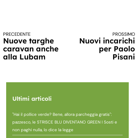
PRECEDENTE
PROSSIMO
Continua a leggere
Nuove targhe
Nuovi incarichi
caravan anche
per Paolo
alla Lubam
Pisani
Ultimi articoli
"Hai il pollice verde? Bene, allora parcheggia gratis":
pazzesco, le STRISCE BLU DIVENTANO GREEN I Sosti e
non paghi nulla, lo dice la legge