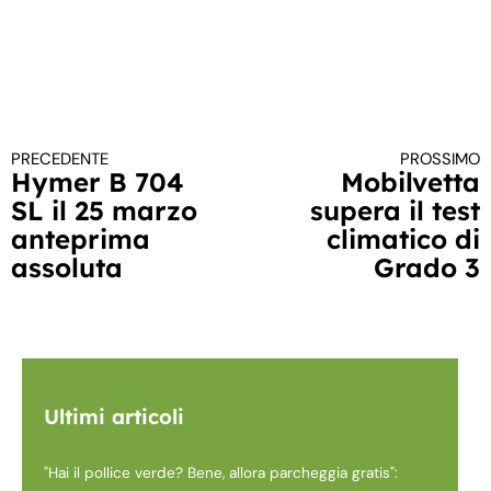
PRECEDENTE
PROSSIMO
Continua a leggere
Hymer B 704
Mobilvetta
SL il 25 marzo
supera il test
anteprima
climatico di
assoluta
Grado 3
Ultimi articoli
"Hai il pollice verde? Bene, allora parcheggia gratis":