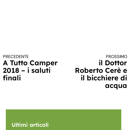
PRECEDENTE
PROSSIMO
Continua a leggere
A Tutto Camper
il Dottor
2018 – i saluti
Roberto Cerè e
finali
il bicchiere di
acqua
Ultimi articoli