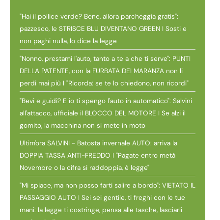
"Hai il pollice verde? Bene, allora parcheggia gratis":
pazzesco, le STRISCE BLU DIVENTANO GREEN I Sosti e
non paghi nulla, lo dice la legge
"Nonno, prestami l'auto, tanto a te a che ti serve": PUNTI
DELLA PATENTE, con la FURBATA DEI MARANZA non li
perdi mai più I "Ricorda: se te lo chiedono, non ricordi"
"Bevi e guidi? E io ti spengo l'auto in automatico": Salvini
all'attacco, ufficiale il BLOCCO DEL MOTORE I Se alzi il
gomito, la macchina non si mete in moto
Ultim'ora SALVINI - Batosta invernale AUTO: arriva la
DOPPIA TASSA ANTI-FREDDO I "Pagate entro metà
Novembre o la cifra si raddoppia, è legge"
"Mi spiace, ma non posso farti salire a bordo": VIETATO IL
PASSAGGIO AUTO I Sei sei gentile, ti freghi con le tue
mani: la legge ti costringe, pensa alle tasche, lasciarli