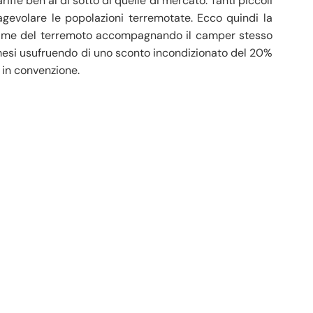
iffe ben al di sotto di quelle di mercato. Tanti piccoli
agevolare le popolazioni terremotate. Ecco quindi la
 vittime del terremoto accompagnando il camper stesso
esi usufruendo di uno sconto incondizionato del 20%
 in convenzione.