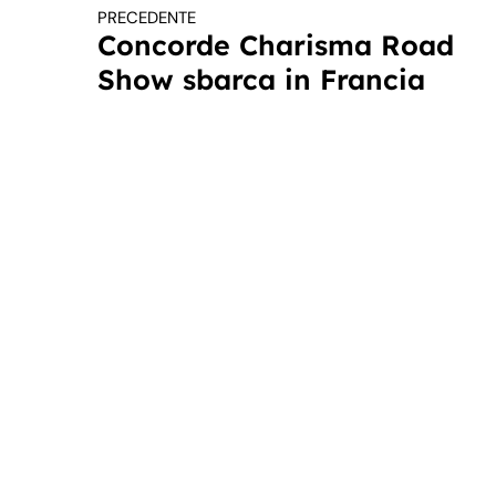
PRECEDENTE
Continua a leggere
Concorde Charisma Road
Show sbarca in Francia