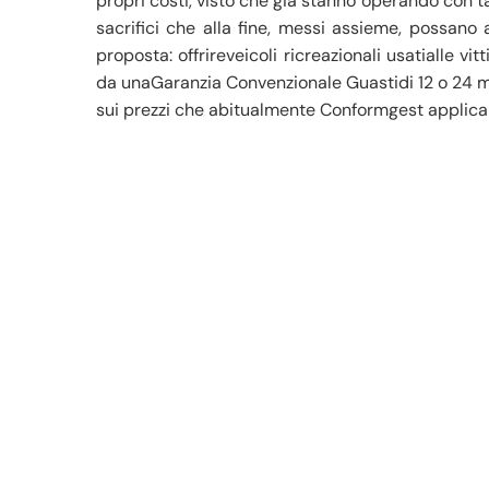
propri costi, visto che già stanno operando con tar
sacrifici che alla fine, messi assieme, possano 
proposta: offrireveicoli ricreazionali usatialle
da unaGaranzia Convenzionale Guastidi 12 o 24 m
sui prezzi che abitualmente Conformgest applica