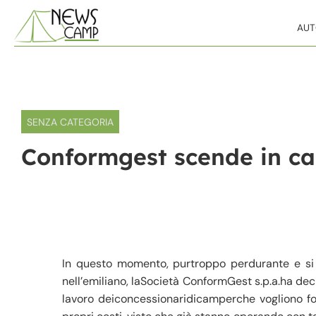
Skip to content
AU
SENZA CATEGORIA
Conformgest scende in ca
In questo momento, purtroppo perdurante e si 
nell’emiliano, laSocietà ConformGest s.p.a.ha de
lavoro deiconcessionaridicamperche vogliono for