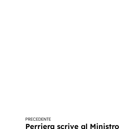
PRECEDENTE
Continua a leggere
Perriera scrive al Ministro