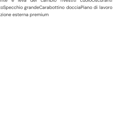
ante e leva del cambio rivestiti cuoioOscuranti
zatoSpecchio grandeCarabottino docciaPiano di lavoro
azione esterna premium