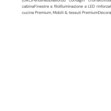
(DRL)FendinebbiaBordo contagiri cromatoVol
cabinaFinestre a filoIlluminazione a LED rinfor
cucina Premium, Mobili & tessuti PremiumDecor