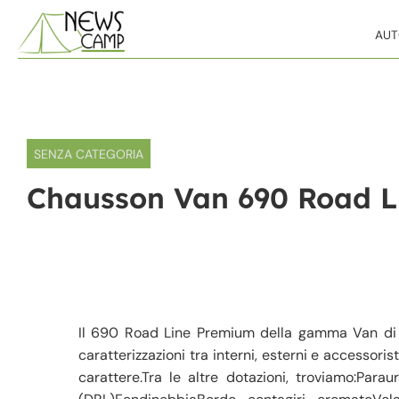
Skip to content
AU
SENZA CATEGORIA
Chausson Van 690 Road L
Il 690 Road Line Premium della gamma Van di C
caratterizzazioni tra interni, esterni e accessor
carattere.Tra le altre dotazioni, troviamo:Paraur