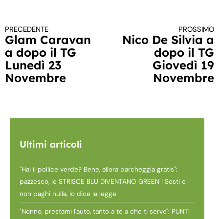
PRECEDENTE
PROSSIMO
Continua a leggere
Glam Caravan
Nico De Silvia a
a dopo il TG
dopo il TG
Lunedì 23
Giovedì 19
Novembre
Novembre
Ultimi articoli
"Hai il pollice verde? Bene, allora parcheggia gratis":
pazzesco, le STRISCE BLU DIVENTANO GREEN I Sosti e
non paghi nulla, lo dice la legge
"Nonno, prestami l'auto, tanto a te a che ti serve": PUNTI