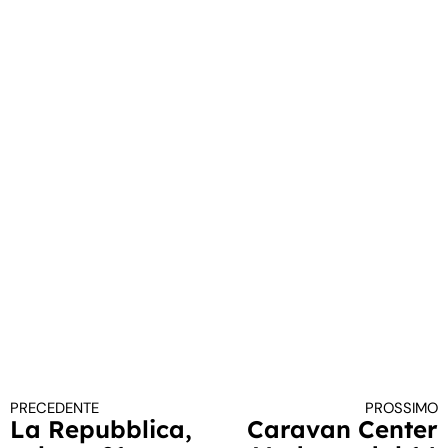
PRECEDENTE
PROSSIMO
Continua a leggere
La Repubblica,
Caravan Center