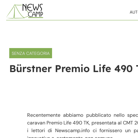
Skip to content
AU
SENZA CATEGORIA
Bürstner Premio Life 490 
Recentemente abbiamo pubblicato nello speci
caravan Premio Life 490 TK, presentata al CMT 
i lettori di Newscamp.info ci fornissero un 