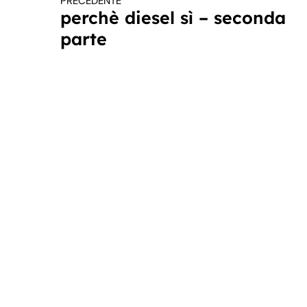
PRECEDENTE
Continua a leggere
perchè diesel sì – seconda
parte